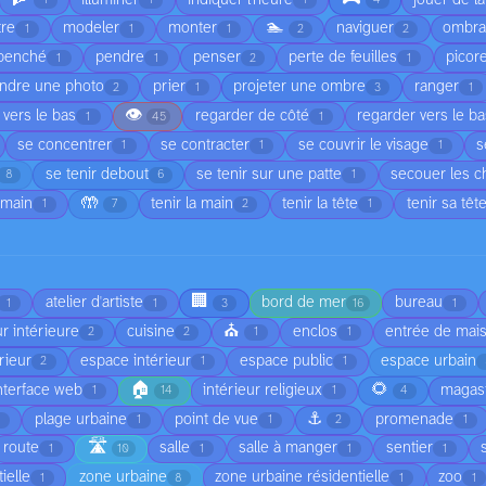
1
1
1
4
🏊
tre
modeler
monter
naviguer
ombr
1
1
1
2
2
penché
pendre
penser
perte de feuilles
picor
1
1
2
1
ndre une photo
prier
projeter une ombre
ranger
2
1
3
1
👁️
 vers le bas
regarder de côté
regarder vers le b
1
45
1
se concentrer
se contracter
se couvrir le visage
s
1
1
1
se tenir debout
se tenir sur une patte
secouer les 
8
6
1
🤲
 main
tenir la main
tenir la tête
tenir sa têt
1
7
2
1
🏢
atelier d'artiste
bord de mer
bureau
1
1
3
16
1
⛪
r intérieure
cuisine
enclos
entrée de mai
2
2
1
1
rieur
espace intérieur
espace public
espace urbain
2
1
1
🏠
🌻
nterface web
intérieur religieux
magas
1
14
1
4
⚓
plage urbaine
point de vue
promenade
1
1
1
2
1
🛣️
route
salle
salle à manger
sentier
1
10
1
1
1
ielle
zone urbaine
zone urbaine résidentielle
zoo
1
8
1
1