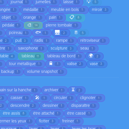
💡
journal
jumelles
laisse
1
1
1
1
5
ongée
médaille
meuble en bois
miroir
1
1
1
3
📋
objet
orange
pain
1
1
1
8
🎨
pédale
pierre tombale
1
14
1
🐟
🌉
🚪
poireau
1
1
2
5
le
pull
radis
rampe
rétroviseur
2
3
1
1
1
ère
saxophone
sculpture
seau
1
1
3
1
🌍
table
tableau
tableau de bord
4
11
1
2
🚆
tour métallique
valise
vase
1
1
2
3
 backup
volume snapshot
1
1
⏳
main sur la hanche
archiver
1
1
2
🎤
casser
circuler
clignoter
2
1
1
1
1
descendre
dessiner
disparaître
2
2
1
1
être assis
être attaché
être cassé
8
1
1
fermer les yeux
flotter
freiner
1
3
1
a musique
laver
lever
lever les bras