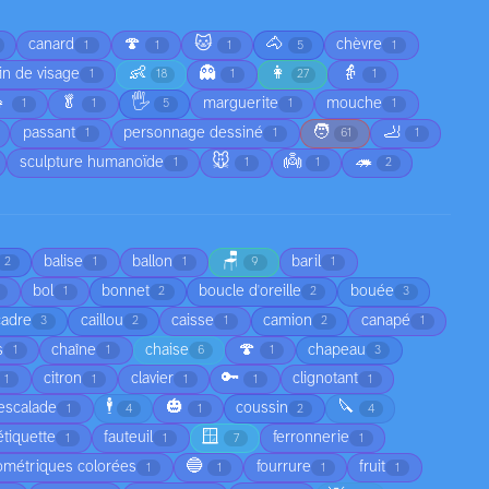
🍄
🐱
🐴
canard
chèvre
1
1
1
5
1
👶
👻
👩
👵
in de visage
1
18
1
27
1

🥬
🖐️
marguerite
mouche
1
1
5
1
1
🧑
🦶
passant
personnage dessiné
1
1
61
1
🐭
👼
🦔
sculpture humanoïde
1
1
1
2
🪑
balise
ballon
baril
2
1
1
9
1
bol
bonnet
boucle d'oreille
bouée
1
2
2
3
cadre
caillou
caisse
camion
canapé
3
2
1
2
1
🍄
s
chaîne
chaise
chapeau
1
1
6
1
3
🔑
citron
clavier
clignotant
1
1
1
1
1
🕴️
🎃
🔪
escalade
coussin
1
4
1
2
4
🪟
étiquette
fauteuil
ferronnerie
1
1
7
1
🔵
ométriques colorées
fourrure
fruit
1
1
1
1