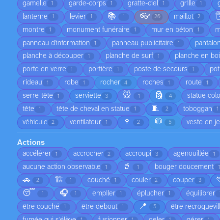
gamelle
garde-corps
gratte-ciel
grille
1
1
1
1
📚
👓

lanterne
levier
maillot
1
1
1
20
2
montre
monument funéraire
mur en béton
m
1
1
1
panneau d'information
panneau publicitaire
pantalo
1
1
planche à découper
planche de surf
planche en bo
1
1
porte en verre
portière
poste de secours
pot
1
1
1
rideau
robe
rocher
roches
route
1
1
4
1
1
🐭
🗿
serre-tête
serviette
statue col
1
3
1
4
🧵
tête
tête de cheval en statue
toboggan
1
1
2
1
🍷
🧥
véhicule
ventilateur
veste en j
2
1
2
5
Actions
accélérer
accrocher
accroupi
agenouillée
1
2
3
1
🥤
aucune action observable
bouger doucement
1
1
1
🚗
🏗️
couché
couler
couper
2
1
1
2
3
😴
🎧
empiler
éplucher
équilibrer
1
1
1
1
📍
être couché
être debout
être recroquevil
1
1
5
fumée qui s'élève
fusionner
geler
gérer