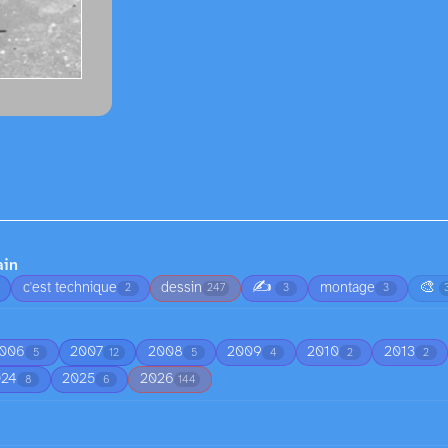
ain
✍️
🎨
c'est technique
dessin
montage
2
247
3
3
006
2007
2008
2009
2010
2013
5
12
5
4
2
2
024
2025
2026
8
6
144