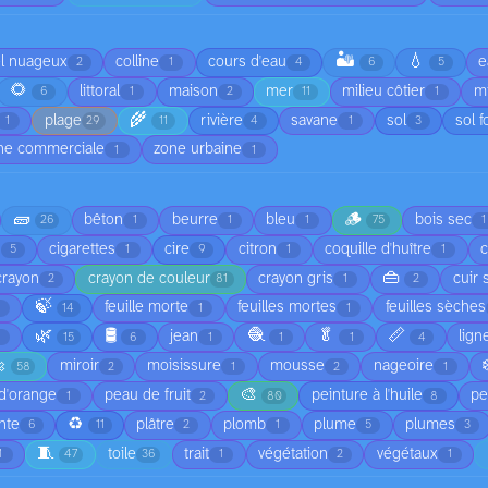
🏜️
💧
el nuageux
colline
cours d'eau
e
2
1
4
6
5
🌻
littoral
maison
mer
milieu côtier
mi
6
1
2
11
1
🌾
plage
rivière
savane
sol
sol f
1
29
11
4
1
3
ne commerciale
zone urbaine
1
1
🧱
🪵
bêton
beurre
bleu
bois sec
26
1
1
1
75
1
cigarettes
cire
citron
coquille d'huître
5
1
9
1
1
👜
crayon
crayon de couleur
crayon gris
cuir 
2
81
1
2
🍃
feuille morte
feuilles mortes
feuilles sèches
1
14
1
1
🌿
🛢️
🧶
🥬
📏
jean
lign
1
15
6
1
1
1
4

miroir
moisissure
mousse
nageoire
58
2
1
2
1
🎨
d'orange
peau de fruit
peinture à l'huile
pe
1
2
80
8
♻️
nte
plâtre
plomb
plume
plumes
6
11
2
1
5
3
🧵
toile
trait
végétation
végétaux
1
47
36
1
2
1