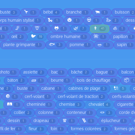
🦩
🐃
rbuste
bébé
branche
buisson
3
1
4
1
1
2
🐍
🎃
💀
🦢
rps humain stylisé
dess
1
1
1
1
2
🦵
🦒
🐸
🌿
👨
🦪

i
1
1
1
1
7
41
1
🐦
🌺
œil
ombre humaine
papillon
1
2
10
1
1
1
🐟
🥗
plante grimpante
pomme
sapin
1
3
1
1
1
 photo
assiette
bac
bâche
bague
balcon
1
2
1
2
1
🧱
📦
bâton
beurre
bois de chauffage
2
1
1
1
1
🔌
he
buste
cabane
cabines de plage
2
1
1
3
5
🔘
cerf-volant
cerf-volant de traction
cerfs-volant
1
1
2
🛤️
cheminée
chemise
chevalet
cigarette
1
1
3
4
🪢
é
collier
colonne
conteneur
corde d'
1
2
1
1
3
🧣
🪜
dessin
drapeau
éplucheur
1
1
1
1
1
fil de fer
fleur
foin
formes colorées
formes gé
1
3
1
2