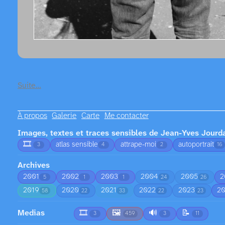
Suite…
À propos
Galerie
Carte
Me contacter
Images, textes et traces sensibles de Jean-Yves Jourd
🎞️
atlas sensible
attrape-moi
autoportrait
3
4
2
16
Archives
2001
2002
2003
2004
2005
2
5
1
1
24
26
2019
2020
2021
2022
2023
2
58
22
33
22
23
Medias
🎞️
🖼️
🔊
📝
3
459
3
11