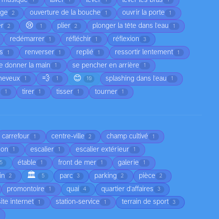
1
1
1
1
age
ouverture de la bouche
ouvrir la porte
2
1
1
😢
er
plier
plonger la tête dans l'eau
2
1
2
1
redémarrer
réfléchir
réflexion
1
1
3
as
renverser
replié
ressortir lentement
1
1
1
1
e donner la main
se pencher en arrière
1
1
💨
😊
cheveux
splashing dans l'eau
1
1
10
1
e
tirer
tisser
tourner
1
1
1
1
carrefour
centre-ville
champ cultivé
1
2
1
son
escalier
escalier extérieur
1
1
1
étable
front de mer
galerie
5
1
1
1
🏛️
in
parc
parking
pièce
2
5
3
2
2
promontoire
quai
quartier d'affaires
1
4
3
site internet
station-service
terrain de sport
1
1
3