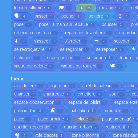
1
1
1
1
🍽️
🚶
lumière allumée
mélange
met
1
1
35
1
🗣️
🎨
passer
pêcher
peindre
4
1
1
11
1
poser
poser la main sur l'épaule
pousser
pre
4
2
2
réflexion dans l'eau
regardant devant eux
regardant
2
1
🧎
🦘
s'asseoir
s’arrêter
sculpter
2
2
1
2
1
🧍
se recroqueviller
se regarder
se reposer
1
1
2
stationner
superposition
suspendu
tendre la
1
1
1
🕊️
vague qui déferle
vagues qui roulent
1
1
7
Lieux
aire de jeux
aquarium
arrêt de bateau
atelier
1
1
1
chantier
chartreuse
cimetière
cour
cou
2
1
3
2
espace d'observation
espace de loisirs
espace exté
1
1
🚉
galerie d'art
habitation
immeuble
i
3
1
1
1
place
place urbaine
plage
plage aménagée
1
1
28
quartier résidentiel
quartier urbain
restaurant
1
2
1
🏘️
voie d’accès
zone piétonne
zone résident
2
1
1