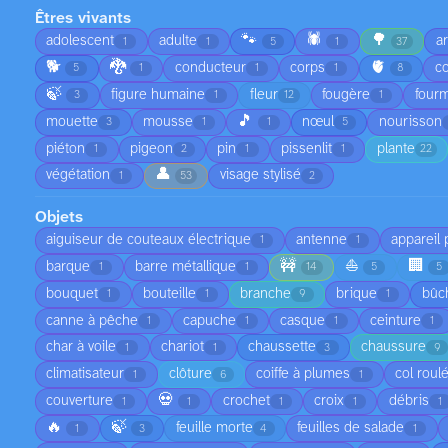
Êtres vivants
🐾
🕷️
🌳
adolescent
adulte
a
1
1
5
1
37
🐕
🐉
🫀
conducteur
corps
co
5
1
1
1
8
🍃
figure humaine
fleur
fougère
fourm
3
1
12
1
🎵
mouette
mousse
nœul
nourisson
3
1
1
5
piéton
pigeon
pin
pissenlit
plante
1
2
1
1
22
👤
végétation
visage stylisé
1
53
2
Objets
aiguiseur de couteaux électrique
antenne
appareil
1
1
🚧
⛵
🏢
barque
barre métallique
1
1
14
5
5
bouquet
bouteille
branche
brique
bûc
1
1
9
1
canne à pêche
capuche
casque
ceinture
1
1
1
1
char à voile
chariot
chaussette
chaussure
1
1
3
9
climatisateur
clôture
coiffe à plumes
col roul
1
6
1
💀
couverture
crochet
croix
débris
1
1
1
1
1
🔥
🍃
feuille morte
feuilles de salade
1
3
4
1