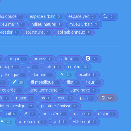
🦆
au douce
espace urbain
espace vert
1
5
2
3
lieu marin
milieu naturel
milieu urbain
1
1
3
orestier
sol naturel
sol sablonneux
4
1
1
🛞
brique
bronze
cailloux
7
1
1
4
🪢
cordage
coton
couleur
1
1
1
20
💧
synthétique
donnée
écaille
1
1
34
1
🖊️
fil métallique
filet
fleur
1
25
1
1
1
e colorée
ligne lumineuse
ligne noire
1
1
4
❄️
📄
nuage
os
osier
pain
1
2
1
1
1
145
inture acrylique
peinture épaisse
2
1
🪶
poil
poussière
racine
résine
8
4
1
1
1
🍷
verre coloré
vert
vêtement
37
1
1
2