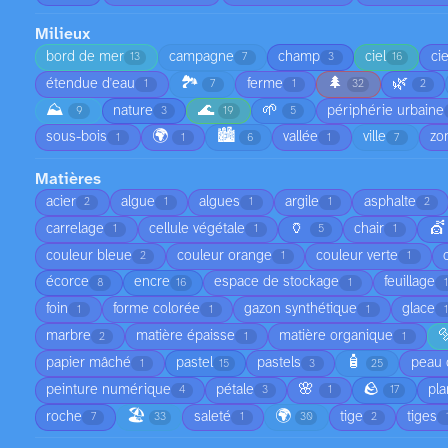
Milieux
bord de mer
campagne
champ
ciel
ci
13
7
3
16
🏞️
🌲
🌿
étendue d'eau
ferme
1
7
1
32
2
⛰️
🌊
🌱
nature
périphérie urbaine
9
3
19
5
🌍
🏙️
sous-bois
vallée
ville
zo
1
1
6
1
7
Matières
acier
algue
algues
argile
asphalte
2
1
1
1
2
🏺
💇
carrelage
cellule végétale
chair
1
1
5
1
couleur bleue
couleur orange
couleur verte
2
1
1
écorce
encre
espace de stockage
feuillage
8
16
1
foin
forme colorée
gazon synthétique
glace
1
1
1

marbre
matière épaisse
matière organique
2
1
1
🧴
papier mâché
pastel
pastels
peau 
1
15
3
25
🌸
🪨
peinture numérique
pétale
pla
4
3
1
17
🏖️
🌍
roche
saleté
tige
tiges
7
33
1
30
2