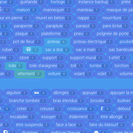
grue
guirlande
horloge
instance backup
jetée
2
1
2
1
️
maison
mannequin
manteau
masque de pl
1
3
1
1
ur en pierre
muret en béton
nappe
nourriture
1
1
1
1
n
parapente
parapluie
parasol
pare-brise
3
1
1
1
1
is
plaque
plateforme
pneu
poignée de porte
2
1
1
1
1
pot de fleur
poteau
poteau électrique
poubel
1
1
6
1
🎒
ruban
sac à dos
sac à main
sac bandouli
1
7
5
1
orée
store
support
support mural
t-shirt
1
1
1
1
1
toile
toile d'araignée
toit
tombe
torchon
9
1
1
2
1
ean
vêtement
voiture
volant
volet
volume
1
12
4
1
1
🛌
aiguiser
allongés
appuyer
appuyer la 
1
4
1
1
branche tombée
bras étendus
brouter
butiner
1
1
1
🏃
💃
créer
creuser
croissance
debout
4
1
1
4
4
escalader
essuyer
étalement
être allongé
1
1
1
1
2
lé
être suspendu
face à face
faire du kitesurf
1
2
1
2
🧗
🎮
illuminer
indiquer l'heure
jouer de l