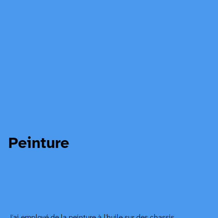
Peinture
J'ai employé de la peinture à l'huile sur des chassis