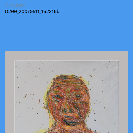
11/7/2007
D200_20070511_162316b