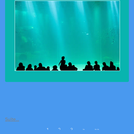
Suite…
1
2
3
»
»»