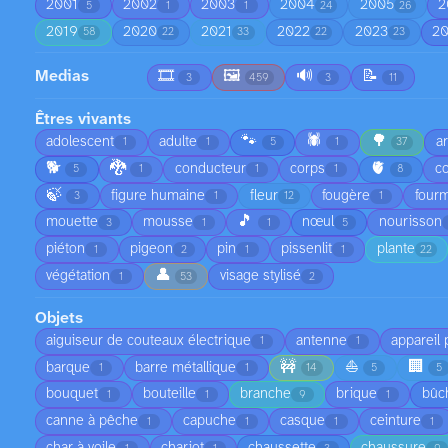
2001
2002
2003
2004
2005
2
5
1
1
24
26
2019
2020
2021
2022
2023
2
58
22
33
22
23
Medias
🎞️
🖼️
🔊
📝
3
459
3
11
Êtres vivants
🐾
🕷️
🌳
adolescent
adulte
a
1
1
5
1
37
🐕
🐉
🫀
conducteur
corps
co
5
1
1
1
8
🍃
figure humaine
fleur
fougère
fourm
3
1
12
1
🎵
mouette
mousse
nœul
nourisson
3
1
1
5
piéton
pigeon
pin
pissenlit
plante
1
2
1
1
22
👤
végétation
visage stylisé
1
53
2
Objets
aiguiseur de couteaux électrique
antenne
appareil
1
1
🚧
⛵
🏢
barque
barre métallique
1
1
14
5
5
bouquet
bouteille
branche
brique
bûc
1
1
9
1
canne à pêche
capuche
casque
ceinture
1
1
1
1