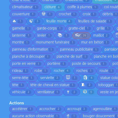
char à voile
chariot
chaussette
chaussure
1
1
3
9
climatisateur
clôture
coiffe à plumes
col roul
1
6
1
💀
couverture
crochet
croix
débris
1
1
1
1
1
🔥
🍃
feuille morte
feuilles de salade
1
3
4
1
gamelle
garde-corps
gratte-ciel
grille
1
1
1
1
📚
👓

lanterne
levier
maillot
1
1
1
20
2
montre
monument funéraire
mur en béton
m
1
1
1
panneau d'information
panneau publicitaire
pantalo
1
1
planche à découper
planche de surf
planche en bo
1
1
porte en verre
portière
poste de secours
pot
1
1
1
rideau
robe
rocher
roches
route
1
1
4
1
1
🐭
🗿
serre-tête
serviette
statue col
1
3
1
4
🧵
tête
tête de cheval en statue
toboggan
1
1
2
1
🍷
🧥
véhicule
ventilateur
veste en j
2
1
2
5
Actions
accélérer
accrocher
accroupi
agenouillée
1
2
3
1
🥤
aucune action observable
bouger doucement
1
1
1