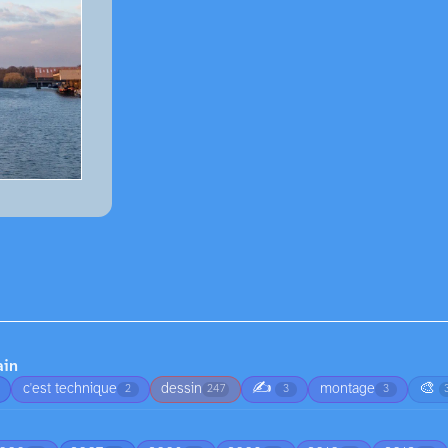
ain
✍️
🎨
c'est technique
dessin
montage
2
247
3
3