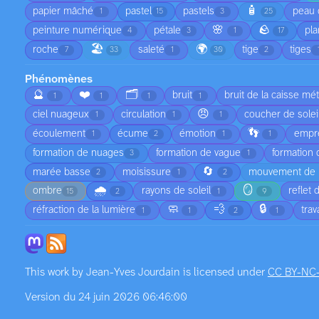
🧴
papier mâché
pastel
pastels
peau 
1
15
3
25
🌸
🪨
peinture numérique
pétale
pla
4
3
1
17
🏖️
🌍
roche
saleté
tige
tiges
7
33
1
30
2
Phénomènes
🔮
❤️
🗂️
bruit
bruit de la caisse mét
1
1
1
1
😠
ciel nuageux
circulation
coucher de solei
1
1
1
👣
écoulement
écume
émotion
empre
1
2
1
1
formation de nuages
formation de vague
formation
3
1
🔄
marée basse
moisissure
mouvement de l
2
1
2
🌧️
🪞
ombre
rayons de soleil
reflet 
15
2
1
9
🧼
💨
🔒
réfraction de la lumière
tra
1
1
2
1
This work by
Jean-Yves Jourdain
is licensed under
CC BY-NC
Version du 24 juin 2026 06:46:00