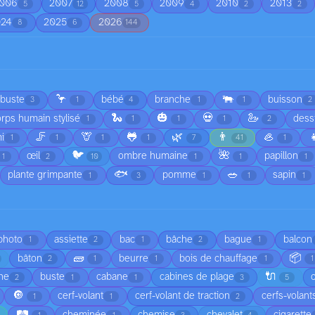
006
2007
2008
2009
2010
2013
5
12
5
4
2
2
024
2025
2026
8
6
144
🦩
🐃
rbuste
bébé
branche
buisson
3
1
4
1
1
2
🐍
🎃
💀
🦢
rps humain stylisé
dess
1
1
1
1
2
🦵
🦒
🐸
🌿
👨
🦪

i
1
1
1
1
7
41
1
🐦
🌺
œil
ombre humaine
papillon
1
2
10
1
1
1
🐟
🥗
plante grimpante
pomme
sapin
1
3
1
1
1
 photo
assiette
bac
bâche
bague
balcon
1
2
1
2
1
🧱
📦
bâton
beurre
bois de chauffage
2
1
1
1
1
🔌
he
buste
cabane
cabines de plage
2
1
1
3
5
🔘
cerf-volant
cerf-volant de traction
cerfs-volant
1
1
2
🛤️