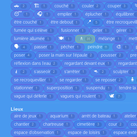
🚗
🏗️
couché
couler
couper
2
1
1
2
3
😴
🎧
empiler
éplucher
équilibrer
1
1
1
1
📍
être couché
être debout
être recroquevil
1
1
5
fumée qui s'élève
fusionner
geler
gérer
1
1
1
1
🍽️
🚶
lumière allumée
mélange
met
1
1
35
1
🗣️
🎨
passer
pêcher
peindre
4
1
1
11
1
poser
poser la main sur l'épaule
pousser
pre
4
2
2
réflexion dans l'eau
regardant devant eux
regardant
2
1
🧎
🦘
s'asseoir
s’arrêter
sculpter
2
2
1
2
1
🧍
se recroqueviller
se regarder
se reposer
1
1
2
stationner
superposition
suspendu
tendre la
1
1
1
🕊️
vague qui déferle
vagues qui roulent
1
1
7
Lieux
aire de jeux
aquarium
arrêt de bateau
atelier
1
1
1
chantier
chartreuse
cimetière
cour
cou
2
1
3
2
espace d'observation
espace de loisirs
espace exté
1
1