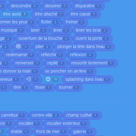
descendre
dessiner
disparaître
2
2
1
1
être assis
être attaché
être cassé
8
1
1
fermer les yeux
flotter
freiner
1
3
1
a musique
laver
lever
lever les bras
1
1
1
1
age
ouverture de la bouche
ouvrir la porte
2
1
1
😢
er
plier
plonger la tête dans l'eau
2
1
2
1
redémarrer
réfléchir
réflexion
1
1
3
as
renverser
replié
ressortir lentement
1
1
1
1
e donner la main
se pencher en arrière
1
1
💨
😊
cheveux
splashing dans l'eau
1
1
10
1
e
tirer
tisser
tourner
1
1
1
1
carrefour
centre-ville
champ cultivé
1
2
1
son
escalier
escalier extérieur
1
1
1
étable
front de mer
galerie
5
1
1
1