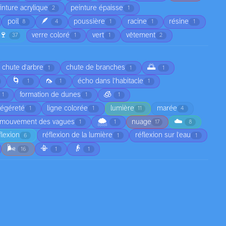
inture acrylique
peinture épaisse
2
1
🪶
poil
poussière
racine
résine
8
4
1
1
1
🍷
verre coloré
vert
vêtement
37
1
1
2
🌅
chute d'arbre
chute de branches
1
1
1
🌀
🦟
écho dans l’habitacle
1
1
1
🧊
formation de dunes
1
1
1
légéreté
ligne colorée
lumière
marée
1
1
11
4
🌨️
☁️
mouvement des vagues
nuage
1
1
17
8
flexion
réflexion de la lumière
réflexion sur l'eau
6
1
1
🌬️
📳
👴
16
1
1