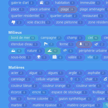
🚉
galerie d'art
habitation
immeuble
i
3
1
1
1
place
place urbaine
plage
plage aménagée
1
1
28
quartier résidentiel
quartier urbain
restaurant
1
2
1
🏘️
voie d’accès
zone piétonne
zone résident
2
1
1
Milieux
bord de mer
campagne
champ
ciel
ci
13
7
3
16
🏞️
🌲
🌿
étendue d'eau
ferme
1
7
1
32
2
⛰️
🌊
🌱
nature
périphérie urbaine
9
3
19
5
🌍
🏙️
sous-bois
vallée
ville
zo
1
1
6
1
7
Matières
acier
algue
algues
argile
asphalte
2
1
1
1
2
🏺
💇
carrelage
cellule végétale
chair
1
1
5
1
couleur bleue
couleur orange
couleur verte
2
1
1
écorce
encre
espace de stockage
feuillage
8
16
1
foin
forme colorée
gazon synthétique
glace
1
1
1

marbre
matière épaisse
matière organique
2
1
1