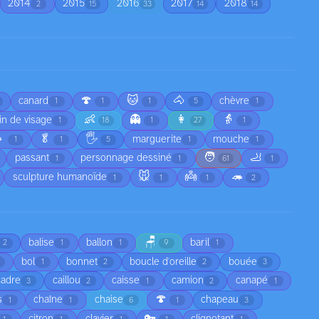
2014
2015
2016
2017
2018
2
15
33
14
14
🍄
🐱
🐴
canard
chèvre
1
1
1
5
1
👶
👻
👩
👵
in de visage
1
18
1
27
1

🥬
🖐️
marguerite
mouche
1
1
5
1
1
🧑
🦶
passant
personnage dessiné
1
1
61
1
🐭
👼
🦔
sculpture humanoïde
1
1
1
2
🪑
balise
ballon
baril
2
1
1
9
1
bol
bonnet
boucle d'oreille
bouée
1
2
2
3
cadre
caillou
caisse
camion
canapé
3
2
1
2
1
🍄
s
chaîne
chaise
chapeau
1
1
6
1
3
🔑