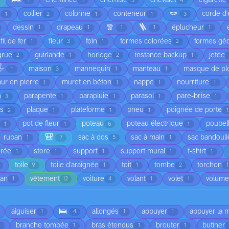
cheminée
chemise
chevalet
cigarette
1
1
3
4
🪢
é
collier
colonne
conteneur
corde d'
1
2
1
1
3
🧣
🪜
dessin
drapeau
éplucheur
1
1
1
1
1
fil de fer
fleur
foin
formes colorées
formes gé
1
3
1
2
grue
guirlande
horloge
instance backup
jetée
2
1
2
1
️
maison
mannequin
manteau
masque de pl
1
3
1
1
ur en pierre
muret en béton
nappe
nourriture
1
1
1
1
n
parapente
parapluie
parasol
pare-brise
3
1
1
1
1
is
plaque
plateforme
pneu
poignée de porte
2
1
1
1
1
pot de fleur
poteau
poteau électrique
poubel
1
1
6
1
🎒
ruban
sac à dos
sac à main
sac bandouli
1
7
5
1
orée
store
support
support mural
t-shirt
1
1
1
1
1
toile
toile d'araignée
toit
tombe
torchon
9
1
1
2
1
ean
vêtement
voiture
volant
volet
volume
1
12
4
1
1
🛌
aiguiser
allongés
appuyer
appuyer la 
1
4
1
1
branche tombée
bras étendus
brouter
butiner
1
1
1