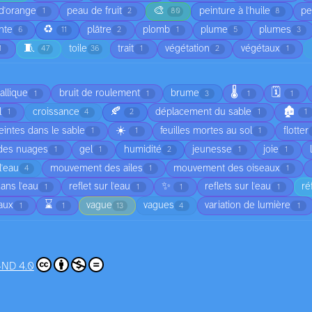
🎨
d'orange
peau de fruit
peinture à l'huile
pe
1
2
80
8
♻️
nte
plâtre
plomb
plume
plumes
6
11
2
1
5
3
🧵
toile
trait
végétation
végétaux
1
47
36
1
2
1
🌡️
🗓️
allique
bruit de roulement
brume
1
1
3
1
1
🍂
🏚️
l
croissance
déplacement du sable
1
4
2
1
1
☀️
intes dans le sable
feuilles mortes au sol
flotter
1
1
1
 des nuages
gel
humidité
jeunesse
joie
1
1
2
1
1
'eau
mouvement des ailes
mouvement des oiseaux
4
1
1
✨
dans l'eau
reflet sur l'eau
reflets sur l'eau
ré
1
1
1
1
⌛
vaux
vague
vagues
variation de lumière
1
1
13
4
1
-ND 4.0