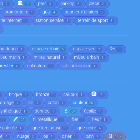
🏛️
in
parc
parking
pièce
2
5
3
2
2
promontoire
quai
quartier d'affaires
1
4
3
site internet
station-service
terrain de sport
1
1
3
🦆
au douce
espace urbain
espace vert
1
5
2
3
lieu marin
milieu naturel
milieu urbain
1
1
3
orestier
sol naturel
sol sablonneux
4
1
1
🛞
brique
bronze
cailloux
7
1
1
4
🪢
cordage
coton
couleur
1
1
1
20
💧
synthétique
donnée
écaille
1
1
34
1
🖊️
fil métallique
filet
fleur
1
25
1
1
1
e colorée
ligne lumineuse
ligne noire
1
1
4
❄️
📄
nuage
os
osier
pain
1
2
1
1
1
145