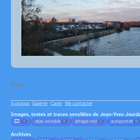
Suite…
À propos
Galerie
Carte
Me contacter
Images, textes et traces sensibles de Jean-Yves Jourd
🎞️
atlas sensible
attrape-moi
autoportrait
3
4
2
16
Archives