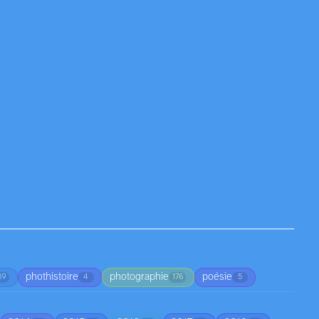
phothistoire
photographie
poésie
39
4
176
5