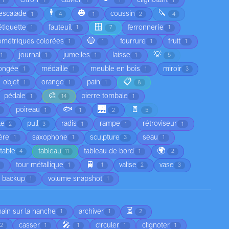
citron
clavier
clignotant
1
1
1
1
1
🕴️
🎃
🔪
escalade
coussin
1
4
1
2
4
🪟
étiquette
fauteuil
ferronnerie
1
1
7
1
🔵
ométriques colorées
fourrure
fruit
1
1
1
1
💡
journal
jumelles
laisse
1
1
1
1
5
ongée
médaille
meuble en bois
miroir
1
1
1
3
📋
objet
orange
pain
1
1
1
8
🎨
pédale
pierre tombale
1
14
1
🐟
🌉
🚪
poireau
1
1
2
5
le
pull
radis
rampe
rétroviseur
2
3
1
1
1
ère
saxophone
sculpture
seau
1
1
3
1
🌍
table
tableau
tableau de bord
4
11
1
2
🚆
tour métallique
valise
vase
1
1
2
3
 backup
volume snapshot
1
1
⏳
main sur la hanche
archiver
1
1
2
🎤
casser
circuler
clignoter
2
1
1
1
1