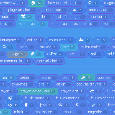
🏠
🌻
nterface web
intérieur religieux
magas
1
14
1
4
⚓
plage urbaine
point de vue
promenade
1
1
1
2
1
🛣️
route
salle
salle à manger
sentier
1
10
1
1
1
ielle
zone urbaine
zone urbaine résidentielle
zoo
1
8
1
1
🏜️
💧
el nuageux
colline
cours d'eau
e
2
1
4
6
5
🌻
littoral
maison
mer
milieu côtier
mi
6
1
2
11
1
🌾
plage
rivière
savane
sol
sol f
1
29
11
4
1
3
ne commerciale
zone urbaine
1
1
🧱
🪵
bêton
beurre
bleu
bois sec
26
1
1
1
75
1
cigarettes
cire
citron
coquille d'huître
5
1
9
1
1
👜
crayon
crayon de couleur
crayon gris
cuir 
2
81
1
2
🍃
feuille morte
feuilles mortes
feuilles sèches
1
14
1
1
🌿
🛢️
🧶
🥬
📏
jean
lign
1
15
6
1
1
1
4

miroir
moisissure
mousse
nageoire
58
2
1
2
1