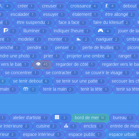
🏃
💃
créer
creuser
croissance
debout
4
1
1
4
4
escalader
essuyer
étalement
être allongé
1
1
1
1
2
lé
être suspendu
face à face
faire du kitesurf
1
2
1
2
🧗
🎮
illuminer
indiquer l'heure
jouer de l
1
1
1
4
🏊
tre
modeler
monter
naviguer
ombr
1
1
1
2
2
penché
pendre
penser
perte de feuilles
picor
1
1
2
1
ndre une photo
prier
projeter une ombre
ranger
2
1
3
1
👁️
 vers le bas
regarder de côté
regarder vers le b
1
45
1
se concentrer
se contracter
se couvrir le visage
s
1
1
1
se tenir debout
se tenir sur une patte
secouer les 
8
6
1
🤲
 main
tenir la main
tenir la tête
tenir sa têt
1
7
2
1
🏢
atelier d'artiste
bord de mer
bureau
1
1
3
16
1
⛪
r intérieure
cuisine
enclos
entrée de mai
2
2
1
1
rieur
espace intérieur
espace public
espace urbain
2
1
1