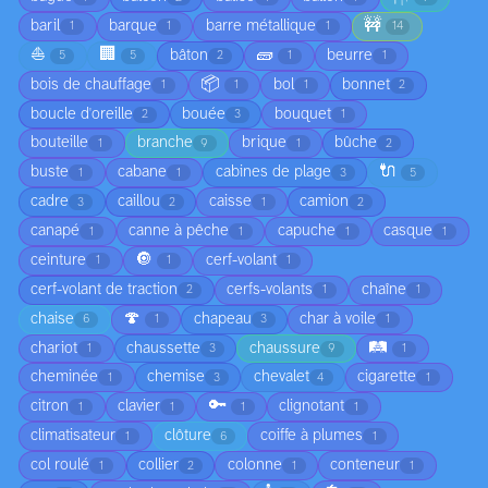
🚧
baril
barque
barre métallique
1
1
1
14
⛵
🏢
🧱
bâton
beurre
5
5
2
1
1
📦
bois de chauffage
bol
bonnet
1
1
1
2
boucle d'oreille
bouée
bouquet
2
3
1
bouteille
branche
brique
bûche
1
9
1
2
🔌
buste
cabane
cabines de plage
1
1
3
5
cadre
caillou
caisse
camion
3
2
1
2
canapé
canne à pêche
capuche
casque
1
1
1
1
🔘
ceinture
cerf-volant
1
1
1
cerf-volant de traction
cerfs-volants
chaîne
2
1
1
🍄
chaise
chapeau
char à voile
6
1
3
1
🛤️
chariot
chaussette
chaussure
1
3
9
1
cheminée
chemise
chevalet
cigarette
1
3
4
1
🔑
citron
clavier
clignotant
1
1
1
1
climatisateur
clôture
coiffe à plumes
1
6
1
col roulé
collier
colonne
conteneur
1
2
1
1