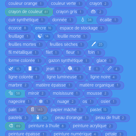
couleur orange
couleur verte
crayon
1
1
2
👜
crayon de couleur
crayon gris
81
1
2
💧
cuir synthétique
donnée
écaille
1
1
34
1
écorce
encre
espace de stockage
8
16
1
🍃
feuillage
feuille morte
1
14
1
🖊️
feuilles mortes
feuilles sèches
1
1
25
fil métallique
filet
fleur
foin
1
1
1
1
forme colorée
gazon synthétique
glace
1
1
1
🌿
🛢️
🧶
🥬
📏
jean
15
6
1
1
1
4
ligne colorée
ligne lumineuse
ligne noire
1
1
4
marbre
matière épaisse
matière organique
2
1
1
🔩
miroir
moisissure
mousse
58
2
1
2
❄️
nageoire
nuage
os
osier
1
1
2
1
1
📄
pain
papier mâché
pastel
1
145
1
15
🧴
pastels
peau d'orange
peau de fruit
3
25
1
2
🎨
peinture à l'huile
peinture acrylique
80
8
2
peinture épaisse
peinture numérique
pétale
1
4
3