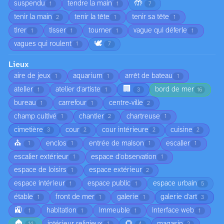
🤲
suspendu
tendre la main
1
1
7
tenir la main
tenir la tête
tenir sa tête
2
1
1
tirer
tisser
tourner
vague qui déferle
1
1
1
1
🕊️
vagues qui roulent
1
7
Lieux
aire de jeux
aquarium
arrêt de bateau
1
1
1
🏢
atelier
atelier d'artiste
bord de mer
1
1
3
16
bureau
carrefour
centre-ville
1
1
2
champ cultivé
chantier
chartreuse
1
2
1
cimetière
cour
cour intérieure
cuisine
3
2
2
2
⛪
enclos
entrée de maison
escalier
1
1
1
1
escalier extérieur
espace d'observation
1
1
espace de loisirs
espace extérieur
1
2
espace intérieur
espace public
espace urbain
1
1
5
étable
front de mer
galerie
galerie d'art
1
1
1
3
🚉
habitation
immeuble
interface web
1
1
1
1
🏠
🌻
intérieur religieux
magasin