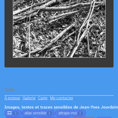
Suite…
À propos
Galerie
Carte
Me contacter
Images, textes et traces sensibles de Jean-Yves Jourdain
🎞️
atlas sensible
attrape-moi
3
4
2