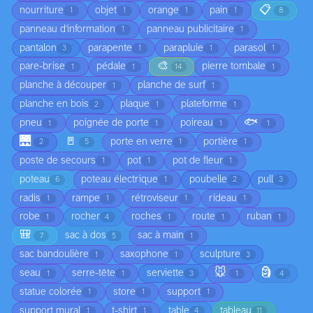
📋
nourriture
objet
orange
pain
1
1
1
1
8
panneau d'information
panneau publicitaire
1
1
pantalon
parapente
parapluie
parasol
3
1
1
1
🎨
pare-brise
pédale
pierre tombale
1
1
14
1
planche à découper
planche de surf
1
1
planche en bois
plaque
plateforme
2
1
1
🐟
pneu
poignée de porte
poireau
1
1
1
1
🌉
🚪
porte en verre
portière
2
5
1
1
poste de secours
pot
pot de fleur
1
1
1
poteau
poteau électrique
poubelle
pull
6
1
2
3
radis
rampe
rétroviseur
rideau
1
1
1
1
robe
rocher
roches
route
ruban
1
4
1
1
1
🎒
sac à dos
sac à main
7
5
1
sac bandoulière
saxophone
sculpture
1
1
3
🐭
🗿
seau
serre-tête
serviette
1
1
3
1
4
statue colorée
store
support
1
1
1
support mural
t-shirt
table
tableau
1
1
4
11