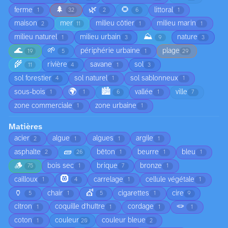
🌲
🌿
🌻
ferme
littoral
1
32
2
6
1
maison
mer
milieu côtier
milieu marin
2
11
1
1
⛰️
milieu naturel
milieu urbain
nature
1
3
9
3
🌊
🌱
périphérie urbaine
plage
19
5
1
29
🌾
rivière
savane
sol
11
4
1
3
sol forestier
sol naturel
sol sablonneux
4
1
1
🌍
🏙️
sous-bois
vallée
ville
1
1
6
1
7
zone commerciale
zone urbaine
1
1
Matières
acier
algue
algues
argile
2
1
1
1
🧱
asphalte
bêton
beurre
bleu
2
26
1
1
1
🪵
bois sec
brique
bronze
75
1
7
1
🛞
cailloux
carrelage
cellule végétale
1
4
1
1
🏺
💇
chair
cigarettes
cire
5
1
5
1
9
🪢
citron
coquille d'huître
cordage
1
1
1
1
coton
couleur
couleur bleue
1
20
2