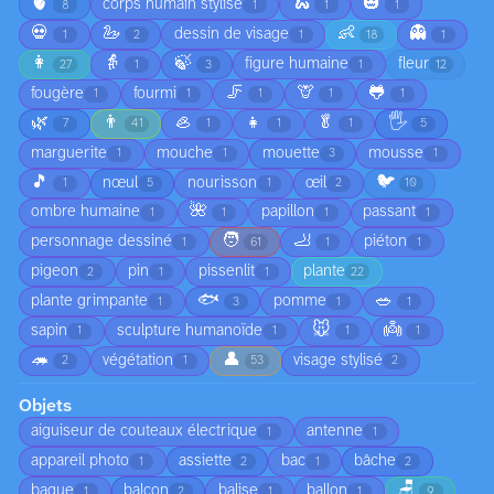
🫀
🐍
🎃
corps humain stylisé
8
1
1
1
💀
🦢
👶
👻
dessin de visage
1
2
1
18
1
👩
👵
🍃
figure humaine
fleur
27
1
3
1
12
🦵
🦒
🐸
fougère
fourmi
1
1
1
1
1
🌿
👨
🦪
👧
🥬
🖐️
7
41
1
1
1
5
marguerite
mouche
mouette
mousse
1
1
3
1
🎵
🐦
nœul
nourisson
œil
1
5
1
2
10
🌺
ombre humaine
papillon
passant
1
1
1
1
🧑
🦶
personnage dessiné
piéton
1
61
1
1
pigeon
pin
pissenlit
plante
2
1
1
22
🐟
🥗
plante grimpante
pomme
1
3
1
1
🐭
👼
sapin
sculpture humanoïde
1
1
1
1
🦔
👤
végétation
visage stylisé
2
1
53
2
Objets
aiguiseur de couteaux électrique
antenne
1
1
appareil photo
assiette
bac
bâche
1
2
1
2
🪑
bague
balcon
balise
ballon
1
2
1
1
9