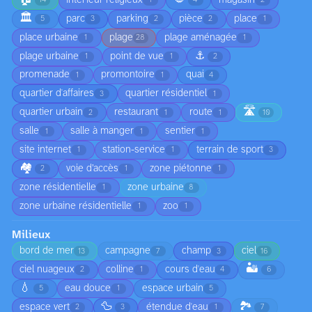
14
1
4
2
🏛️
parc
parking
pièce
place
5
3
2
2
1
place urbaine
plage
plage aménagée
1
28
1
⚓
plage urbaine
point de vue
1
1
2
promenade
promontoire
quai
1
1
4
quartier d'affaires
quartier résidentiel
3
1
🛣️
quartier urbain
restaurant
route
2
1
1
10
salle
salle à manger
sentier
1
1
1
site internet
station-service
terrain de sport
1
1
3
🏘️
voie d’accès
zone piétonne
2
1
1
zone résidentielle
zone urbaine
1
8
zone urbaine résidentielle
zoo
1
1
Milieux
bord de mer
campagne
champ
ciel
13
7
3
16
🏜️
ciel nuageux
colline
cours d'eau
2
1
4
6
💧
eau douce
espace urbain
5
1
5
🦆
🏞️
espace vert
étendue d'eau
2
3
1
7