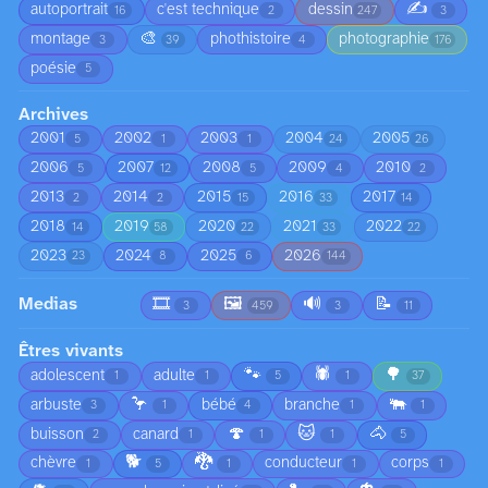
✍️
autoportrait
c'est technique
dessin
16
2
247
3
🎨
montage
phothistoire
photographie
3
39
4
176
poésie
5
Archives
2001
2002
2003
2004
2005
5
1
1
24
26
2006
2007
2008
2009
2010
5
12
5
4
2
2013
2014
2015
2016
2017
2
2
15
33
14
2018
2019
2020
2021
2022
14
58
22
33
22
2023
2024
2025
2026
23
8
6
144
Medias
🎞️
🖼️
🔊
📝
3
459
3
11
Êtres vivants
🐾
🕷️
🌳
adolescent
adulte
1
1
5
1
37
🦩
🐃
arbuste
bébé
branche
3
1
4
1
1
🍄
🐱
🐴
buisson
canard
2
1
1
1
5
🐕
🐉
chèvre
conducteur
corps
1
5
1
1
1