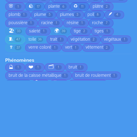
🌸
🪨
♻️
plante
plâtre
1
17
6
11
2
🪶
plomb
plume
plumes
poil
1
5
3
8
4
poussière
racine
résine
roche
1
1
1
7
🏖️
🌍
saleté
tige
tiges
33
1
30
2
1
🧵
toile
trait
végétation
végétaux
47
36
1
2
1
🍷
verre coloré
vert
vêtement
37
1
1
2
Phénomènes
🔮
❤️
🗂️
bruit
1
1
1
1
bruit de la caisse métallique
bruit de roulement
1
1
🌡️
🗓️
brume
chute d'arbre
3
1
1
1
🌅
chute de branches
ciel nuageux
1
1
1
😠
circulation
coucher de soleil
1
1
1
🍂
croissance
déplacement du sable
4
2
1
🏚️
🌀
🦟
écho dans l’habitacle
1
1
1
1
👣
écoulement
écume
émotion
1
2
1
1
☀️
empreintes dans le sable
1
1