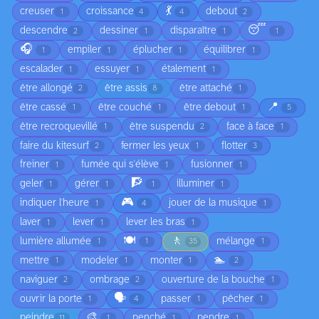
💃
creuser
croissance
debout
1
4
4
2
😴
descendre
dessiner
disparaître
2
1
1
1
🎧
empiler
éplucher
équilibrer
1
1
1
1
escalader
essuyer
étalement
1
1
1
être allongé
être assis
être attaché
2
8
1
📍
être cassé
être couché
être debout
1
1
1
5
être recroquevillé
être suspendu
face à face
1
2
1
faire du kitesurf
fermer les yeux
flotter
2
1
3
freiner
fumée qui s'élève
fusionner
1
1
1
🧗
geler
gérer
illuminer
1
1
1
1
🎮
indiquer l'heure
jouer de la musique
1
4
1
laver
lever
lever les bras
1
1
1
🍽️
🚶
lumière allumée
mélange
1
1
35
1
🏊
mettre
modeler
monter
1
1
1
2
naviguer
ombrage
ouverture de la bouche
2
2
1
🗣️
ouvrir la porte
passer
pêcher
1
4
1
1
🎨
peindre
penché
pendre
11
1
1
1