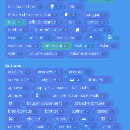
🌍
tableau de bord
tête
1
2
1
🧵
tête de cheval en statue
toboggan
1
2
1
toile
toile d'araignée
toit
tombe
9
1
1
2
🚆
torchon
tour métallique
valise
1
1
1
2
🍷
🧥
vase
véhicule
ventilateur
3
2
1
2
5
veste en jean
vêtement
voiture
volant
1
12
4
1
volet
volume backup
volume snapshot
1
1
1
Actions
accélérer
accrocher
accroupi
1
2
3
🛌
agenouillée
aiguiser
allongés
1
1
4
1
appuyer
appuyer la main sur la hanche
1
1
⏳
archiver
aucune action observable
1
2
1
🥤
bouger doucement
branche tombée
1
1
1
bras étendus
brouter
butiner
casser
1
1
2
1
🎤
🚗
🏗️
circuler
clignoter
1
1
1
2
1
🏃
couché
couler
couper
créer
1
2
3
4
1