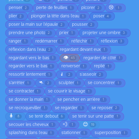
😢
penser
perte de feuilles
picorer
2
1
2
1
plier
plonger la tête dans l'eau
poser
2
1
4
poser la main sur l'épaule
pousser
2
2
prendre une photo
prier
projeter une ombre
2
1
3
ranger
redémarrer
réfléchir
réflexion
1
1
1
3
réflexion dans l'eau
regardant devant eux
2
1
👁️
regardant vers le bas
regarder de côté
1
45
1
regarder vers le bas
renverser
replié
1
1
1
🧎
ressortir lentement
s'asseoir
1
2
2
🦘
s’arrêter
sculpter
se concentrer
1
2
1
1
se contracter
se couvrir le visage
1
1
se donner la main
se pencher en arrière
1
1
se recroqueviller
se regarder
se reposer
1
1
2
🧍
se tenir debout
se tenir sur une patte
8
6
1
💨
😊
secouer les cheveux
1
1
10
splashing dans l'eau
stationner
superposition
1
1
1