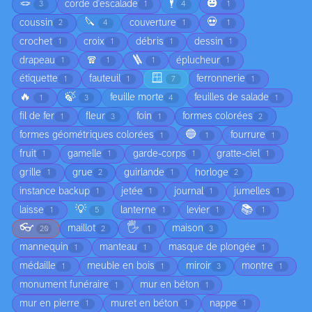
🪢
🕴️
🎃
corde d'escalade
3
1
4
1
🔪
💀
coussin
couverture
2
4
1
1
crochet
croix
débris
dessin
1
1
1
1
🧣
🪜
drapeau
éplucheur
1
1
1
1
🪟
étiquette
fauteuil
ferronnerie
1
1
7
1
🔥
🍃
feuille morte
feuilles de salade
1
3
4
1
fil de fer
fleur
foin
formes colorées
1
3
1
2
🔵
formes géométriques colorées
fourrure
1
1
1
fruit
gamelle
garde-corps
gratte-ciel
1
1
1
1
grille
grue
guirlande
horloge
1
2
1
2
instance backup
jetée
journal
jumelles
1
1
1
1
💡
📚
laisse
lanterne
levier
1
5
1
1
1
👓
🖐️
maillot
maison
20
2
1
3
mannequin
manteau
masque de plongée
1
1
1
médaille
meuble en bois
miroir
montre
1
1
3
1
monument funéraire
mur en béton
1
1
mur en pierre
muret en béton
nappe
1
1
1