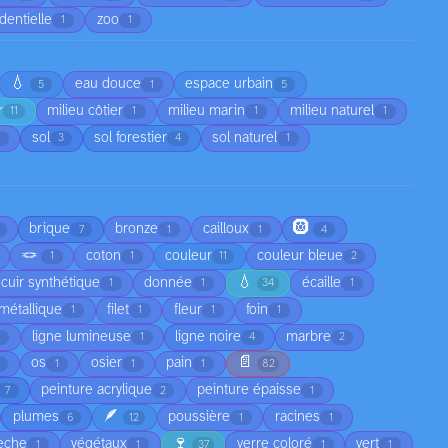
dentielle
zoo
1
1
💧
eau douce
espace urbain
5
1
5
r
milieu côtier
milieu marin
milieu naturel
11
1
1
1
sol
sol forestier
sol naturel
1
3
4
1
🛞
brique
bronze
cailloux
7
1
1
4
🪢
coton
couleur
couleur bleue
1
1
11
2
💧
cuir synthétique
donnée
écaille
1
1
34
1
l métallique
filet
fleur
foin
1
1
1
1
ligne lumineuse
ligne noire
marbre
1
1
4
2
📄
os
osier
pain
2
1
1
1
82
peinture acrylique
peinture épaisse
7
2
1
🪶
plumes
poussière
racines
6
12
1
1
🍷
sèche
végétaux
verre coloré
vert
1
1
37
1
1