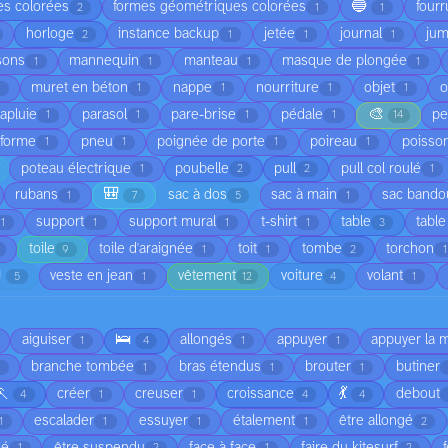
🔵
es colorées
formes géométriques colorées
fourr
2
1
1
horloge
instance backup
jetée
journal
jum
2
1
1
1
sons
mannequin
manteau
masque de plongée
1
1
1
1
muret en béton
nappe
nourriture
objet
o
1
1
1
1
🎨
apluie
parasol
pare-brise
pédale
pe
1
1
1
1
14
eforme
pneu
poignée de porte
poireau
poisso
1
1
1
1
poteau électrique
poubelle
pull
pull col roulé
1
2
2
1
🎒
rubans
sac à dos
sac à main
sac bandou
1
7
5
1
support
support mural
t-shirt
table
table
1
1
1
1
3
toile
toile d'araignée
toit
tombe
torchon
9
1
1
2
1

veste en jean
vêtement
voiture
volant
5
1
12
4
1
🛌
aiguiser
allongés
appuyer
appuyer la 
1
4
1
1
branche tombée
bras étendus
brouter
butiner
1
1
1
🏃
💃
créer
creuser
croissance
debout
4
1
1
4
4
escalader
essuyer
étalement
être allongé
1
1
1
1
2
lé
être suspendu
face à face
faire du kitesurf