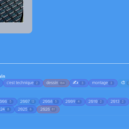
ain
✍️
🎨
c'est technique
dessin
montage
2
184
3
3
006
2007
2008
2009
2010
2013
5
12
5
4
2
2
024
2025
2026
8
6
81