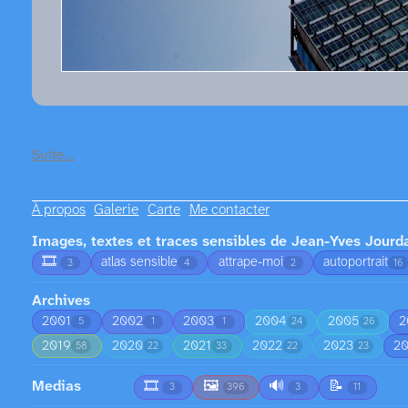
Suite…
À propos
Galerie
Carte
Me contacter
Images, textes et traces sensibles de Jean-Yves Jourd
🎞️
atlas sensible
attrape-moi
autoportrait
3
4
2
16
Archives
2001
2002
2003
2004
2005
2
5
1
1
24
26
2019
2020
2021
2022
2023
2
58
22
33
22
23
Medias
🎞️
🖼️
🔊
📝
3
396
3
11