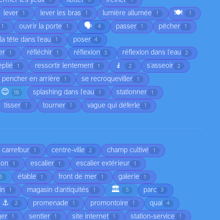
1
3
1
🍽️
lever
lever les bras
lumière allumée
1
1
1
1
🗣️
ouvrir la porte
passer
pêcher
1
1
4
1
1
la tête dans l'eau
poser
1
4
er
réfléchir
réflexion
réflexion dans l'eau
1
1
3
2
🧎
eplié
ressortir lentement
s'asseoir
1
1
2
2
 pencher en arrière
se recroqueviller
1
1
😊
splashing dans l'eau
stationner
10
1
1
tisser
tourner
vague qui déferle
1
1
1
carrefour
centre-ville
champ cultivé
1
2
1
son
escalier
escalier extérieur
1
1
1
étable
front de mer
galerie
5
1
1
1
🏛️
in
magasin d'antiquités
parc
1
1
5
3
⚓
promenade
promontoire
quai
2
1
1
4
ger
sentier
site internet
station-service
1
1
1
1