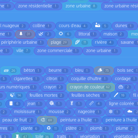
nne
zone résidentielle
zone urbaine
zone urbaine rési
1
1
8
🏜️
el nuageux
colline
cours d'eau
dunes
2
1
4
5
1
🌲
🌿
🌻
rme
littoral
maison
me
1
31
2
6
1
2
🌾
périphérie urbaine
plage
rivière
savane
1
29
11
4
ée
ville
zone commerciale
zone urbaine
1
7
1
1
🧱
🪵
bêton
beurre
bleu
bois sec
26
1
1
1
75
1
cigarettes
citron
coquille d'huître
cordage
5
1
1
1
1
👜
urs numériques
crayon
crayon de couleur
1
2
62
2
🍃
🖊️
feuilles mortes
feuilles sèches
fi
1
14
2
1
10
🛢️
🧶
🥬
📏
jean
ligne colorée
5
6
1
1
1
4
❄️
☁️
r
moisissure
mousse
nageoire
2
1
2
1
1
🎨
peau de fruit
peinture a l'huile
peinture à l'huile
2
69
1
♻️
rres
plante
plâtre
plomb
plume
1
6
11
2
1
2
🧵
s
toile
traits
végétation
végétation 
3
47
36
1
1