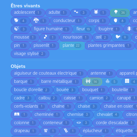
Êtres vivants
🐾
🕷️
🌳
adolescent
adulte
a
1
1
3
1
36
🐕
🐉
🫀
conducteur
corps
co
4
1
1
1
8
🍃
🐜
figure humaine
fleur
fougère
3
1
10
1
1
🎵
🐦
mousse
nourisson
œil
1
1
1
2
9
pin
pissenlit
plante
plantes grimpantes
1
1
22
1
visage stylisé
2
Objets
aiguiseur de couteaux électrique
antenne
appareil
1
1
🚧
⛵
🏢
barque
barre métallique
1
1
14
5
4
boucle d'oreille
bouée
bouquet
bouteille
2
3
1
1
cadre
caillou
caisse
camion
canapé
3
2
1
2
1
cerfs-volants
chaîne
chaise
chaise en osier
1
1
3
🛤️
cheminée
chemise
chevalet
citron
1
1
3
4
🪢
colonne
conteneur
corde d'escalade
1
1
3
1
🧣
🪜
drapeau
éplucheur
étiquette
1
1
1
1
1