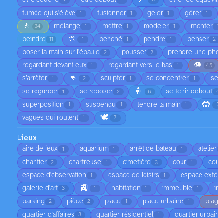
1
1
5
fumée qui s'élève
fusionner
geler
gérer
1
1
1
1
🚶
mélange
mettre
modeler
monter
34
1
1
1
🎨
peindre
penché
pendre
penser
11
1
1
1
2
poser la main sur l'épaule
pousser
prendre une ph
2
2
👁️
regardant devant eux
regardant vers le bas
1
1
45
🦘
s’arrêter
sculpter
se concentrer
se
1
2
1
1
🧍
se regarder
se reposer
se tenir debout
1
2
8
🤲
superposition
suspendu
tendre la main
1
1
1
🕊️
vagues qui roulent
1
7
Lieux
aire de jeux
aquarium
arrêt de bateau
atelier
1
1
1
chantier
chartreuse
cimetière
cour
cou
2
1
3
1
espace d'observation
espace de loisirs
espace exté
1
1
🚉
galerie d'art
habitation
immeuble
i
3
1
1
1
parking
pièce
place
place urbaine
pla
2
2
1
1
quartier d'affaires
quartier résidentiel
quartier urbai
3
1