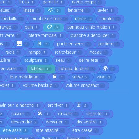
ure
fruits
gamelle
garde-corps
1
1
1
1
💡
elles
laisse
lanterne
levier
1
1
5
1
1
médaille
meuble en bois
miroir
montre
1
1
3
1
📋
range
pain
panneau d'information
1
1
8
1
tit verre
pierre tombale
planche à découper
1
1
1
🌉
🚪
ns
porte en verre
portière
1
2
4
1
1
radis
rampe
rétroviseur
rideau
1
1
1
1
lière
sculpture
seau
serre-tête
1
3
1
1
🌍
 en verre
tableau
tableau de bord
1
11
1
2
🚆
tour métallique
valise
vase
1
1
2
3
volet
volume backup
volume snapshot
1
1
1
⏳
main sur la hanche
archiver
1
1
2
🎤
casser
circuler
clignoter
2
1
1
1
1
descendre
dessiner
disparaître
2
2
1
1
être assis
être attaché
être cassé
8
1
1
fermer les yeux
flotter
freiner