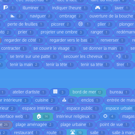
1
2
1
2
🧗
🎮
illuminer
indiquer l'heure
laver
1
1
1
4
1
🏊
naviguer
ombrage
ouverture de la bouche
1
2
2
2
😢
perte de feuilles
picorer
plier
plonger 
1
2
1
2
oto
prier
projeter une ombre
ranger
redémarr
2
1
3
1
regarder de côté
regarder vers le bas
renverser
r
1
1
1
 contracter
se couvrir le visage
se donner la main
se
1
1
1
💨
se tenir sur une patte
secouer les cheveux
6
1
1
1
tenir la main
tenir la tête
tenir sa tête
tirer
7
2
1
1
1
🏢
atelier d'artiste
bord de mer
bureau
1
1
3
12
1
⛪
r intérieure
cuisine
enclos
entrée de mai
3
2
1
1
rieur
espace intérieur
espace public
espace urbain
2
1
1
🏠
🌻
nterface web
intérieur religieux
magas
1
14
1
4
ge
plage aménagée
plage urbaine
point de vue
26
2
1
1
🛣️
n
restaurant
route
salle
salle à man
2
1
1
10
1