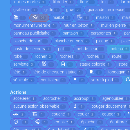
feuilles mortes
fil de fer
fleur
foin
form
3
1
3
1
gratte-ciel
grille
grue
guirlande lumineuse
1
1
2
1
📚
👓
🖐️
maillot
maison
mai
1
20
2
1
2
monument funéraire
mur en béton
mur en pierre
1
1
1
panneau publicitaire
pantalon
parapentes
par
1
3
1
planche de surf
planche en bois
plaque
plat
1
2
1
poste de secours
pot
pot de fleur
poteau
1
1
1
6
robe
rocher
rochers
roches
route
1
3
1
1
1
🐭
🗿
serviette
statue colorée
store
3
1
4
1
🧵
tête
tête de cheval en statue
toboggan
1
1
2
1
🍷

véhicule
ventilateur
verre à pied
2
1
2
1
Actions
accélérer
accrocher
accroupi
agenouillée
1
2
3
1
🥤
aucune action observable
bouger doucement
1
1
1
🚗
🏗️
couché
couler
couper
2
1
1
2
3
😴
🎧
empiler
éplucher
équilibrer
1
1
1
1
📍
être couché
être debout
être recroquevil