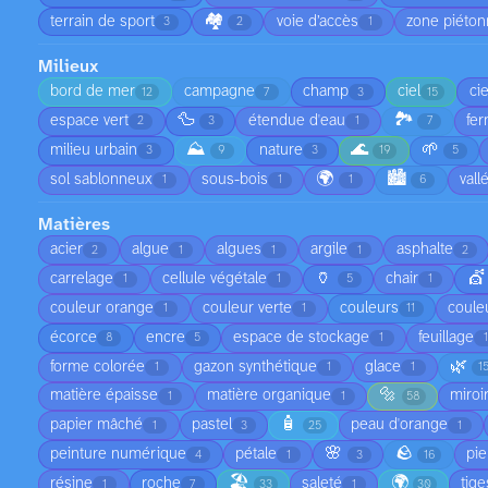
🏘️
terrain de sport
voie d’accès
zone piéto
3
2
1
Milieux
bord de mer
campagne
champ
ciel
ci
12
7
3
15
🦆
🏞️
espace vert
étendue d'eau
fe
2
3
1
7
⛰️
🌊
🌱
milieu urbain
nature
3
9
3
19
5
🌍
🏙️
sol sablonneux
sous-bois
vall
1
1
1
6
Matières
acier
algue
algues
argile
asphalte
2
1
1
1
2
🏺
💇
carrelage
cellule végétale
chair
1
1
5
1
couleur orange
couleur verte
couleurs
coule
1
1
11
écorce
encre
espace de stockage
feuillage
8
5
1
🌿
forme colorée
gazon synthétique
glace
1
1
1
1
🔩
matière épaisse
matière organique
miroi
1
1
58
🧴
papier mâché
pastel
peau d'orange
1
3
25
1
🌸
🪨
peinture numérique
pétale
pie
4
1
3
16
🏖️
🌍
résine
roche
saleté
tige
1
7
33
1
30