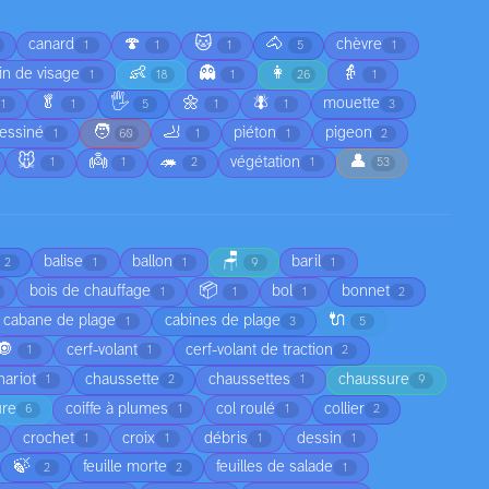
🍄
🐱
🐴
canard
chèvre
1
1
1
5
1
👶
👻
👩
👵
in de visage
1
18
1
26
1
🥬
🖐️
🌼
🪰
mouette
1
1
5
1
1
3
🧑
🦶
essiné
piéton
pigeon
1
60
1
1
2
🐭
👼
🦔
👤
végétation
1
1
2
1
53
🪑
balise
ballon
baril
2
1
1
9
1
📦
bois de chauffage
bol
bonnet
1
1
1
2
🔌
cabane de plage
cabines de plage
1
3
5
🔘
cerf-volant
cerf-volant de traction
1
1
2
hariot
chaussette
chaussettes
chaussure
1
2
1
9
ure
coiffe à plumes
col roulé
collier
6
1
1
2
crochet
croix
débris
dessin
1
1
1
1
🍃
feuille morte
feuilles de salade
2
2
1