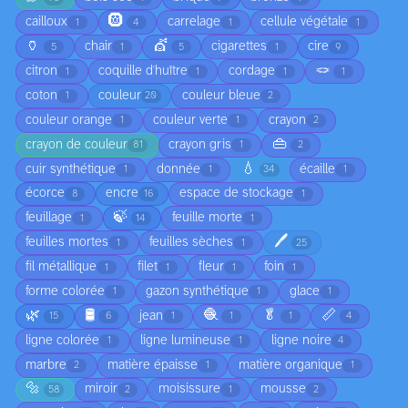
🛞
cailloux
carrelage
cellule végétale
1
4
1
1
🏺
💇
chair
cigarettes
cire
5
1
5
1
9
🪢
citron
coquille d'huître
cordage
1
1
1
1
coton
couleur
couleur bleue
1
20
2
couleur orange
couleur verte
crayon
1
1
2
👜
crayon de couleur
crayon gris
81
1
2
💧
cuir synthétique
donnée
écaille
1
1
34
1
écorce
encre
espace de stockage
8
16
1
🍃
feuillage
feuille morte
1
14
1
🖊️
feuilles mortes
feuilles sèches
1
1
25
fil métallique
filet
fleur
foin
1
1
1
1
forme colorée
gazon synthétique
glace
1
1
1
🌿
🛢️
🧶
🥬
📏
jean
15
6
1
1
1
4
ligne colorée
ligne lumineuse
ligne noire
1
1
4
marbre
matière épaisse
matière organique
2
1
1
🔩
miroir
moisissure
mousse
58
2
1
2