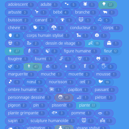
🐾
🕷️
🌳
adolescent
adulte
1
1
5
1
37
🦩
🐃
arbuste
bébé
branche
3
1
4
1
1
🍄
🐱
🐴
buisson
canard
2
1
1
1
5
🐕
🐉
chèvre
conducteur
corps
1
5
1
1
1
🫀
🐍
🎃
corps humain stylisé
8
1
1
1
💀
🦢
👶
👻
dessin de visage
1
2
1
18
1
👩
👵
🍃
figure humaine
fleur
27
1
3
1
12
🦵
🦒
🐸
fougère
fourmi
1
1
1
1
1
🌿
👨
🦪
👧
🥬
🖐️
7
41
1
1
1
5
marguerite
mouche
mouette
mousse
1
1
3
1
🎵
🐦
nœul
nourisson
œil
1
5
1
2
10
🌺
ombre humaine
papillon
passant
1
1
1
1
🧑
🦶
personnage dessiné
piéton
1
61
1
1
pigeon
pin
pissenlit
plante
2
1
1
22
🐟
🥗
plante grimpante
pomme
1
3
1
1
🐭
👼
sapin
sculpture humanoïde
1
1
1
1
🦔
👤
végétation
visage stylisé
2
1
53
2