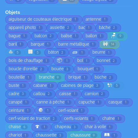
Objets
aiguiseur de couteaux électrique
antenne
1
1
appareil photo
assiette
bac
bâche
1
2
1
2
🪑
bague
balcon
balise
ballon
1
2
1
1
9
🚧
baril
barque
barre métallique
1
1
1
14
⛵
🏢
🧱
bâton
beurre
5
5
2
1
1
📦
bois de chauffage
bol
bonnet
1
1
1
2
boucle d'oreille
bouée
bouquet
2
3
1
bouteille
branche
brique
bûche
1
9
1
2
🔌
buste
cabane
cabines de plage
1
1
3
5
cadre
caillou
caisse
camion
3
2
1
2
canapé
canne à pêche
capuche
casque
1
1
1
1
🔘
ceinture
cerf-volant
1
1
1
cerf-volant de traction
cerfs-volants
chaîne
2
1
1
🍄
chaise
chapeau
char à voile
6
1
3
1
🛤️
chariot
chaussette
chaussure
1
3
9
1