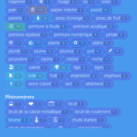
❄️
nageoire
nuage
os
osier
1
1
2
1
1
📄
pain
papier mâché
pastel
1
145
1
15
🧴
pastels
peau d'orange
peau de fruit
3
25
1
2
🎨
peinture à l'huile
peinture acrylique
80
8
2
peinture épaisse
peinture numérique
pétale
1
4
3
🌸
🪨
♻️
plante
plâtre
1
17
6
11
2
🪶
plomb
plume
plumes
poil
1
5
3
8
4
poussière
racine
résine
roche
1
1
1
7
🏖️
🌍
saleté
tige
tiges
33
1
30
2
1
🧵
toile
trait
végétation
végétaux
47
36
1
2
1
🍷
verre coloré
vert
vêtement
37
1
1
2
Phénomènes
🔮
❤️
🗂️
bruit
1
1
1
1
bruit de la caisse métallique
bruit de roulement
1
1
🌡️
🗓️
brume
chute d'arbre
3
1
1
1
🌅
chute de branches
ciel nuageux
1
1
1
😠
circulation
coucher de soleil
1
1
1