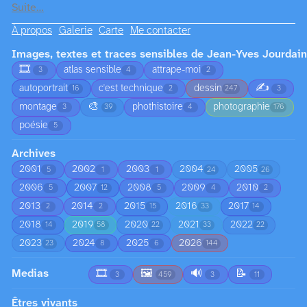
Suite…
À propos
Galerie
Carte
Me contacter
Images, textes et traces sensibles de Jean-Yves Jourdain
🎞️
atlas sensible
attrape-moi
3
4
2
✍️
autoportrait
c'est technique
dessin
16
2
247
3
🎨
montage
phothistoire
photographie
3
39
4
176
poésie
5
Archives
2001
2002
2003
2004
2005
5
1
1
24
26
2006
2007
2008
2009
2010
5
12
5
4
2
2013
2014
2015
2016
2017
2
2
15
33
14
2018
2019
2020
2021
2022
14
58
22
33
22
2023
2024
2025
2026
23
8
6
144
Medias
🎞️
🖼️
🔊
📝
3
459
3
11
Êtres vivants