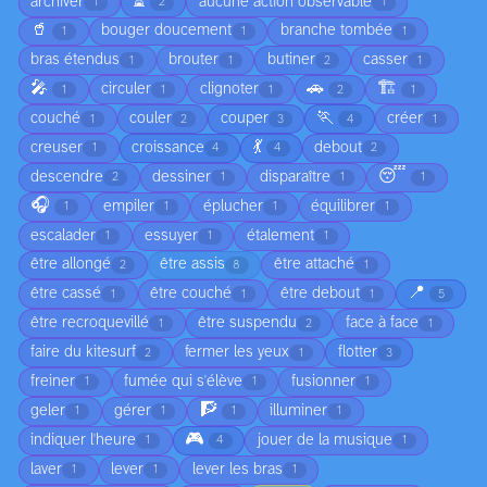
⏳
archiver
aucune action observable
1
2
1
🥤
bouger doucement
branche tombée
1
1
1
bras étendus
brouter
butiner
casser
1
1
2
1
🎤
🚗
🏗️
circuler
clignoter
1
1
1
2
1
🏃
couché
couler
couper
créer
1
2
3
4
1
💃
creuser
croissance
debout
1
4
4
2
😴
descendre
dessiner
disparaître
2
1
1
1
🎧
empiler
éplucher
équilibrer
1
1
1
1
escalader
essuyer
étalement
1
1
1
être allongé
être assis
être attaché
2
8
1
📍
être cassé
être couché
être debout
1
1
1
5
être recroquevillé
être suspendu
face à face
1
2
1
faire du kitesurf
fermer les yeux
flotter
2
1
3
freiner
fumée qui s'élève
fusionner
1
1
1
🧗
geler
gérer
illuminer
1
1
1
1
🎮
indiquer l'heure
jouer de la musique
1
4
1
laver
lever
lever les bras
1
1
1