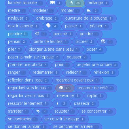
🍽️
🚶
lumière allumée
mélange
1
1
35
1
🏊
mettre
modeler
monter
1
1
1
2
naviguer
ombrage
ouverture de la bouche
2
2
1
🗣️
ouvrir la porte
passer
pêcher
1
4
1
1
🎨
peindre
penché
pendre
11
1
1
1
😢
penser
perte de feuilles
picorer
2
1
2
1
plier
plonger la tête dans l'eau
poser
2
1
4
poser la main sur l'épaule
pousser
2
2
prendre une photo
prier
projeter une ombre
2
1
3
ranger
redémarrer
réfléchir
réflexion
1
1
1
3
réflexion dans l'eau
regardant devant eux
2
1
👁️
regardant vers le bas
regarder de côté
1
45
1
regarder vers le bas
renverser
replié
1
1
1
🧎
ressortir lentement
s'asseoir
1
2
2
🦘
s’arrêter
sculpter
se concentrer
1
2
1
1
se contracter
se couvrir le visage
1
1
se donner la main
se pencher en arrière
1
1