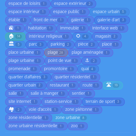
espace de loisirs
espace extérieur
1
2
espace intérieur
espace public
espace urbain
1
1
5
étable
front de mer
galerie
galerie d'art
1
1
1
3
🚉
habitation
immeuble
interface web
1
1
1
1
🏠
🌻
intérieur religieux
magasin
14
1
4
2
🏛️
parc
parking
pièce
place
5
3
2
2
1
place urbaine
plage
plage aménagée
1
28
1
⚓
plage urbaine
point de vue
1
1
2
promenade
promontoire
quai
1
1
4
quartier d'affaires
quartier résidentiel
3
1
🛣️
quartier urbain
restaurant
route
2
1
1
10
salle
salle à manger
sentier
1
1
1
site internet
station-service
terrain de sport
1
1
3
🏘️
voie d’accès
zone piétonne
2
1
1
zone résidentielle
zone urbaine
1
8
zone urbaine résidentielle
zoo
1
1