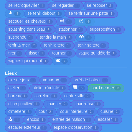
se recroqueviller
se regarder
se reposer
1
1
2
🧍
se tenir debout
se tenir sur une patte
8
6
1
💨
😊
secouer les cheveux
1
1
10
splashing dans l'eau
stationner
superposition
1
1
1
🤲
suspendu
tendre la main
1
1
7
tenir la main
tenir la tête
tenir sa tête
2
1
1
tirer
tisser
tourner
vague qui déferle
1
1
1
1
🕊️
vagues qui roulent
1
7
Lieux
aire de jeux
aquarium
arrêt de bateau
1
1
1
🏢
atelier
atelier d'artiste
bord de mer
1
1
3
16
bureau
carrefour
centre-ville
1
1
2
champ cultivé
chantier
chartreuse
1
2
1
cimetière
cour
cour intérieure
cuisine
3
2
2
2
⛪
enclos
entrée de maison
escalier
1
1
1
1
escalier extérieur
espace d'observation
1
1