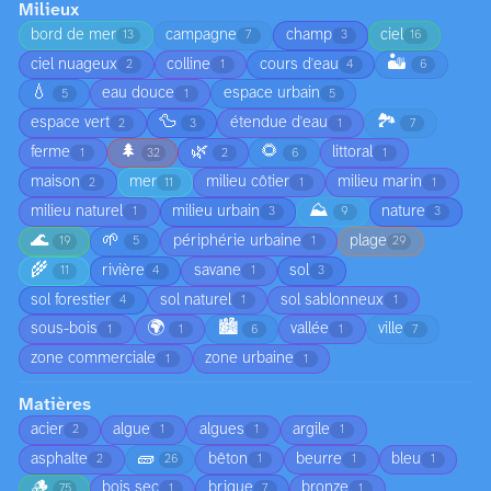
Milieux
bord de mer
campagne
champ
ciel
13
7
3
16
🏜️
ciel nuageux
colline
cours d'eau
2
1
4
6
💧
eau douce
espace urbain
5
1
5
🦆
🏞️
espace vert
étendue d'eau
2
3
1
7
🌲
🌿
🌻
ferme
littoral
1
32
2
6
1
maison
mer
milieu côtier
milieu marin
2
11
1
1
⛰️
milieu naturel
milieu urbain
nature
1
3
9
3
🌊
🌱
périphérie urbaine
plage
19
5
1
29
🌾
rivière
savane
sol
11
4
1
3
sol forestier
sol naturel
sol sablonneux
4
1
1
🌍
🏙️
sous-bois
vallée
ville
1
1
6
1
7
zone commerciale
zone urbaine
1
1
Matières
acier
algue
algues
argile
2
1
1
1
🧱
asphalte
bêton
beurre
bleu
2
26
1
1
1
🪵
bois sec
brique
bronze
75
1
7
1