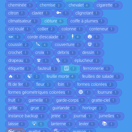
cheminée
chemise
chevalet
cigarette
1
3
4
1
🔑
citron
clavier
clignotant
1
1
1
1
climatisateur
clôture
coiffe à plumes
1
6
1
col roulé
collier
colonne
conteneur
1
2
1
1
🪢
🕴️
🎃
corde d'escalade
3
1
4
1
🔪
💀
coussin
couverture
2
4
1
1
crochet
croix
débris
dessin
1
1
1
1
🧣
🪜
drapeau
éplucheur
1
1
1
1
🪟
étiquette
fauteuil
ferronnerie
1
1
7
1
🔥
🍃
feuille morte
feuilles de salade
1
3
4
1
fil de fer
fleur
foin
formes colorées
1
3
1
2
🔵
formes géométriques colorées
fourrure
1
1
1
fruit
gamelle
garde-corps
gratte-ciel
1
1
1
1
grille
grue
guirlande
horloge
1
2
1
2
instance backup
jetée
journal
jumelles
1
1
1
1
💡
📚
laisse
lanterne
levier
1
5
1
1
1
👓
🖐️