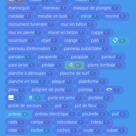
maillot
maison
20
2
1
3
mannequin
manteau
masque de plongée
1
1
1
médaille
meuble en bois
miroir
montre
1
1
3
1
monument funéraire
mur en béton
1
1
mur en pierre
muret en béton
nappe
1
1
1
📋
nourriture
objet
orange
pain
1
1
1
1
8
panneau d'information
panneau publicitaire
1
1
pantalon
parapente
parapluie
parasol
3
1
1
1
🎨
pare-brise
pédale
pierre tombale
1
1
14
1
planche à découper
planche de surf
1
1
planche en bois
plaque
plateforme
2
1
1
🐟
pneu
poignée de porte
poireau
1
1
1
1
🌉
🚪
porte en verre
portière
2
5
1
1
poste de secours
pot
pot de fleur
1
1
1
poteau
poteau électrique
poubelle
pull
6
1
2
3
radis
rampe
rétroviseur
rideau
1
1
1
1
robe
rocher
roches
route
ruban
1
4
1
1
1