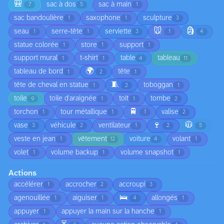
🎒
sac à dos
sac à main
7
5
1
sac bandoulière
saxophone
sculpture
1
1
3
🐭
🗿
seau
serre-tête
serviette
1
1
3
1
4
statue colorée
store
support
1
1
1
support mural
t-shirt
table
tableau
1
1
4
11
🌍
tableau de bord
tête
1
2
1
🧵
tête de cheval en statue
toboggan
1
2
1
toile
toile d'araignée
toit
tombe
9
1
1
2
🚆
torchon
tour métallique
valise
1
1
1
2
🍷
🧥
vase
véhicule
ventilateur
3
2
1
2
5
veste en jean
vêtement
voiture
volant
1
12
4
1
volet
volume backup
volume snapshot
1
1
1
Actions
accélérer
accrocher
accroupi
1
2
3
🛌
agenouillée
aiguiser
allongés
1
1
4
1
appuyer
appuyer la main sur la hanche
1
1