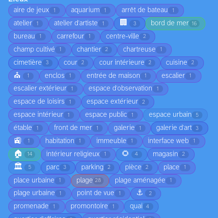
aire de jeux
aquarium
arrêt de bateau
1
1
1
🏢
atelier
atelier d'artiste
bord de mer
1
1
3
16
bureau
carrefour
centre-ville
1
1
2
champ cultivé
chantier
chartreuse
1
2
1
cimetière
cour
cour intérieure
cuisine
3
2
2
2
⛪
enclos
entrée de maison
escalier
1
1
1
1
escalier extérieur
espace d'observation
1
1
espace de loisirs
espace extérieur
1
2
espace intérieur
espace public
espace urbain
1
1
5
étable
front de mer
galerie
galerie d'art
1
1
1
3
🚉
habitation
immeuble
interface web
1
1
1
1
🏠
🌻
intérieur religieux
magasin
14
1
4
2
🏛️
parc
parking
pièce
place
5
3
2
2
1
place urbaine
plage
plage aménagée
1
28
1
⚓
plage urbaine
point de vue
1
1
2
promenade
promontoire
quai
1
1
4