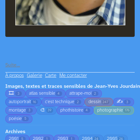
Suite…
À propos
Galerie
Carte
Me contacter
Images, textes et traces sensibles de Jean-Yves Jourdain
🎞️
atlas sensible
attrape-moi
3
4
2
✍️
autoportrait
c'est technique
dessin
16
2
247
3
🎨
montage
phothistoire
photographie
3
39
4
176
poésie
5
Archives
2001
2002
2003
2004
2005
5
1
1
24
26