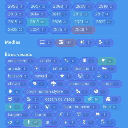
2006
2007
2008
2009
2010
5
12
5
4
2
2013
2014
2015
2016
2017
2
2
15
33
14
2018
2019
2020
2021
2022
14
58
22
33
22
2023
2024
2025
2026
23
8
6
144
Medias
🎞️
🖼️
🔊
📝
3
459
3
11
Êtres vivants
🐾
🕷️
🌳
adolescent
adulte
1
1
5
1
37
🦩
🐃
arbuste
bébé
branche
3
1
4
1
1
🍄
🐱
🐴
buisson
canard
2
1
1
1
5
🐕
🐉
chèvre
conducteur
corps
1
5
1
1
1
🫀
🐍
🎃
corps humain stylisé
8
1
1
1
💀
🦢
👶
👻
dessin de visage
1
2
1
18
1
👩
👵
🍃
figure humaine
fleur
27
1
3
1
12
🦵
🦒
🐸
fougère
fourmi
1
1
1
1
1
🌿
👨
🦪
👧
🥬
🖐️
7
41
1
1
1
5