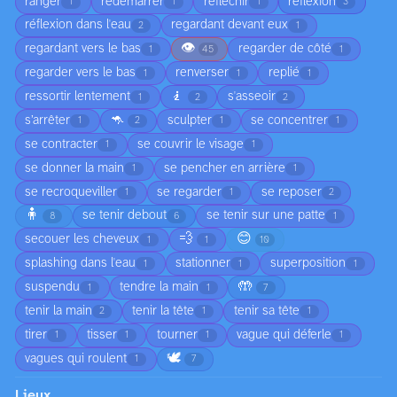
ranger
redémarrer
réfléchir
réflexion
1
1
1
3
réflexion dans l'eau
regardant devant eux
2
1
👁️
regardant vers le bas
regarder de côté
1
45
1
regarder vers le bas
renverser
replié
1
1
1
🧎
ressortir lentement
s'asseoir
1
2
2
🦘
s’arrêter
sculpter
se concentrer
1
2
1
1
se contracter
se couvrir le visage
1
1
se donner la main
se pencher en arrière
1
1
se recroqueviller
se regarder
se reposer
1
1
2
🧍
se tenir debout
se tenir sur une patte
8
6
1
💨
😊
secouer les cheveux
1
1
10
splashing dans l'eau
stationner
superposition
1
1
1
🤲
suspendu
tendre la main
1
1
7
tenir la main
tenir la tête
tenir sa tête
2
1
1
tirer
tisser
tourner
vague qui déferle
1
1
1
1
🕊️
vagues qui roulent
1
7
Lieux