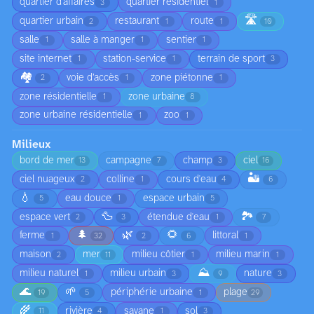
quartier d'affaires
quartier résidentiel
3
1
🛣️
quartier urbain
restaurant
route
2
1
1
10
salle
salle à manger
sentier
1
1
1
site internet
station-service
terrain de sport
1
1
3
🏘️
voie d’accès
zone piétonne
2
1
1
zone résidentielle
zone urbaine
1
8
zone urbaine résidentielle
zoo
1
1
Milieux
bord de mer
campagne
champ
ciel
13
7
3
16
🏜️
ciel nuageux
colline
cours d'eau
2
1
4
6
💧
eau douce
espace urbain
5
1
5
🦆
🏞️
espace vert
étendue d'eau
2
3
1
7
🌲
🌿
🌻
ferme
littoral
1
32
2
6
1
maison
mer
milieu côtier
milieu marin
2
11
1
1
⛰️
milieu naturel
milieu urbain
nature
1
3
9
3
🌊
🌱
périphérie urbaine
plage
19
5
1
29
🌾
rivière
savane
sol
11
4
1
3