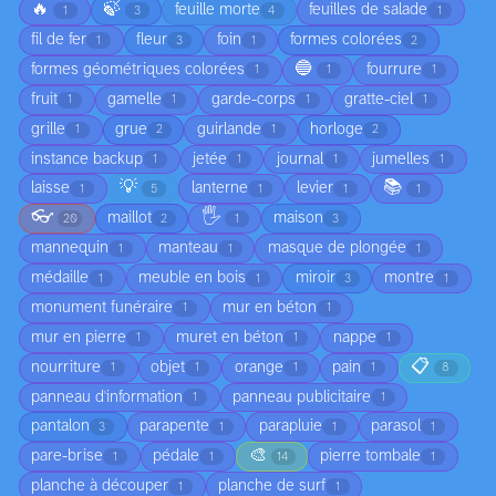
🔥
🍃
feuille morte
feuilles de salade
1
3
4
1
fil de fer
fleur
foin
formes colorées
1
3
1
2
🔵
formes géométriques colorées
fourrure
1
1
1
fruit
gamelle
garde-corps
gratte-ciel
1
1
1
1
grille
grue
guirlande
horloge
1
2
1
2
instance backup
jetée
journal
jumelles
1
1
1
1
💡
📚
laisse
lanterne
levier
1
5
1
1
1
👓
🖐️
maillot
maison
20
2
1
3
mannequin
manteau
masque de plongée
1
1
1
médaille
meuble en bois
miroir
montre
1
1
3
1
monument funéraire
mur en béton
1
1
mur en pierre
muret en béton
nappe
1
1
1
📋
nourriture
objet
orange
pain
1
1
1
1
8
panneau d'information
panneau publicitaire
1
1
pantalon
parapente
parapluie
parasol
3
1
1
1
🎨
pare-brise
pédale
pierre tombale
1
1
14
1
planche à découper
planche de surf
1
1