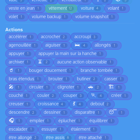
vase
véhicule
ventilateur
3
2
1
2
5
veste en jean
vêtement
voiture
volant
1
12
4
1
volet
volume backup
volume snapshot
1
1
1
Actions
accélérer
accrocher
accroupi
1
2
3
🛌
agenouillée
aiguiser
allongés
1
1
4
1
appuyer
appuyer la main sur la hanche
1
1
⏳
archiver
aucune action observable
1
2
1
🥤
bouger doucement
branche tombée
1
1
1
bras étendus
brouter
butiner
casser
1
1
2
1
🎤
🚗
🏗️
circuler
clignoter
1
1
1
2
1
🏃
couché
couler
couper
créer
1
2
3
4
1
💃
creuser
croissance
debout
1
4
4
2
😴
descendre
dessiner
disparaître
2
1
1
1
🎧
empiler
éplucher
équilibrer
1
1
1
1
escalader
essuyer
étalement
1
1
1
être allongé
être assis
être attaché
2
8
1