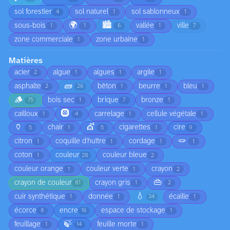
sol forestier
sol naturel
sol sablonneux
4
1
1
🌍
🏙️
sous-bois
vallée
ville
1
1
6
1
7
zone commerciale
zone urbaine
1
1
Matières
acier
algue
algues
argile
2
1
1
1
🧱
asphalte
bêton
beurre
bleu
2
26
1
1
1
🪵
bois sec
brique
bronze
75
1
7
1
🛞
cailloux
carrelage
cellule végétale
1
4
1
1
🏺
💇
chair
cigarettes
cire
5
1
5
1
9
🪢
citron
coquille d'huître
cordage
1
1
1
1
coton
couleur
couleur bleue
1
20
2
couleur orange
couleur verte
crayon
1
1
2
👜
crayon de couleur
crayon gris
81
1
2
💧
cuir synthétique
donnée
écaille
1
1
34
1
écorce
encre
espace de stockage
8
16
1
🍃
feuillage
feuille morte
1
14
1