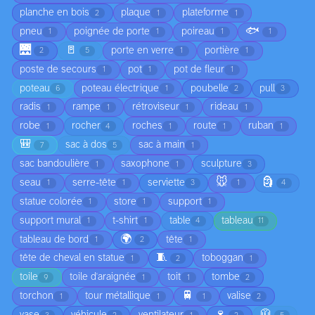
planche en bois
plaque
plateforme
2
1
1
🐟
pneu
poignée de porte
poireau
1
1
1
1
🌉
🚪
porte en verre
portière
2
5
1
1
poste de secours
pot
pot de fleur
1
1
1
poteau
poteau électrique
poubelle
pull
6
1
2
3
radis
rampe
rétroviseur
rideau
1
1
1
1
robe
rocher
roches
route
ruban
1
4
1
1
1
🎒
sac à dos
sac à main
7
5
1
sac bandoulière
saxophone
sculpture
1
1
3
🐭
🗿
seau
serre-tête
serviette
1
1
3
1
4
statue colorée
store
support
1
1
1
support mural
t-shirt
table
tableau
1
1
4
11
🌍
tableau de bord
tête
1
2
1
🧵
tête de cheval en statue
toboggan
1
2
1
toile
toile d'araignée
toit
tombe
9
1
1
2
🚆
torchon
tour métallique
valise
1
1
1
2
🍷
🧥