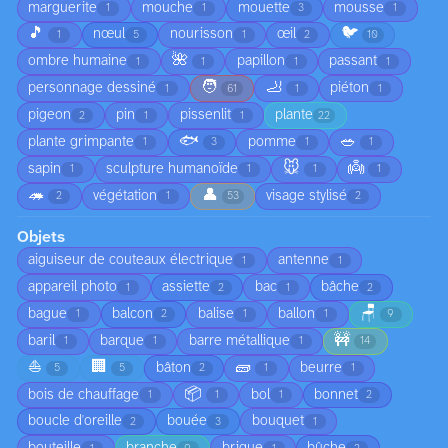
marguerite
mouche
mouette
mousse
1
1
3
1
🎵
🐦
nœul
nourisson
œil
1
5
1
2
10
🌺
ombre humaine
papillon
passant
1
1
1
1
🧑
🦶
personnage dessiné
piéton
1
61
1
1
pigeon
pin
pissenlit
plante
2
1
1
22
🐟
🥗
plante grimpante
pomme
1
3
1
1
🐭
👼
sapin
sculpture humanoïde
1
1
1
1
🦔
👤
végétation
visage stylisé
2
1
53
2
Objets
aiguiseur de couteaux électrique
antenne
1
1
appareil photo
assiette
bac
bâche
1
2
1
2
🪑
bague
balcon
balise
ballon
1
2
1
1
9
🚧
baril
barque
barre métallique
1
1
1
14
⛵
🏢
🧱
bâton
beurre
5
5
2
1
1
📦
bois de chauffage
bol
bonnet
1
1
1
2
boucle d'oreille
bouée
bouquet
2
3
1