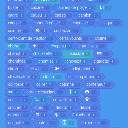
bouteille
branche
brique
bûche
1
9
1
2
🔌
buste
cabane
cabines de plage
1
1
3
5
cadre
caillou
caisse
camion
3
2
1
2
canapé
canne à pêche
capuche
casque
1
1
1
1
🔘
ceinture
cerf-volant
1
1
1
cerf-volant de traction
cerfs-volants
chaîne
2
1
1
🍄
chaise
chapeau
char à voile
6
1
3
1
🛤️
chariot
chaussette
chaussure
1
3
9
1
cheminée
chemise
chevalet
cigarette
1
3
4
1
🔑
citron
clavier
clignotant
1
1
1
1
climatisateur
clôture
coiffe à plumes
1
6
1
col roulé
collier
colonne
conteneur
1
2
1
1
🪢
🕴️
🎃
corde d'escalade
3
1
4
1
🔪
💀
coussin
couverture
2
4
1
1
crochet
croix
débris
dessin
1
1
1
1
🧣
🪜
drapeau
éplucheur
1
1
1
1
🪟
étiquette
fauteuil
ferronnerie
1
1
7
1