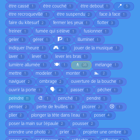
📍
être cassé
être couché
être debout
1
1
1
5
être recroquevillé
être suspendu
face à face
1
2
1
faire du kitesurf
fermer les yeux
flotter
2
1
3
freiner
fumée qui s'élève
fusionner
1
1
1
🧗
geler
gérer
illuminer
1
1
1
1
🎮
indiquer l'heure
jouer de la musique
1
4
1
laver
lever
lever les bras
1
1
1
🍽️
🚶
lumière allumée
mélange
1
1
35
1
🏊
mettre
modeler
monter
1
1
1
2
naviguer
ombrage
ouverture de la bouche
2
2
1
🗣️
ouvrir la porte
passer
pêcher
1
4
1
1
🎨
peindre
penché
pendre
11
1
1
1
😢
penser
perte de feuilles
picorer
2
1
2
1
plier
plonger la tête dans l'eau
poser
2
1
4
poser la main sur l'épaule
pousser
2
2
prendre une photo
prier
projeter une ombre
2
1
3